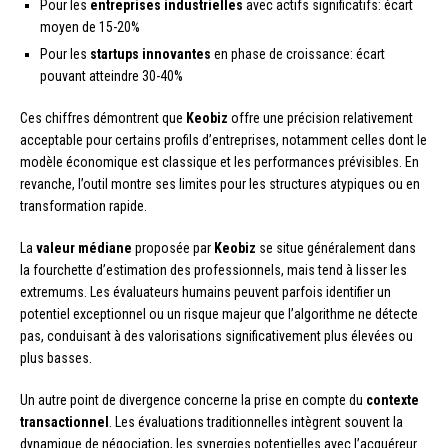
Pour les
entreprises industrielles
avec actifs significatifs: écart
moyen de 15-20%
Pour les
startups innovantes
en phase de croissance: écart
pouvant atteindre 30-40%
Ces chiffres démontrent que
Keobiz
offre une précision relativement
acceptable pour certains profils d’entreprises, notamment celles dont le
modèle économique est classique et les performances prévisibles. En
revanche, l’outil montre ses limites pour les structures atypiques ou en
transformation rapide.
La
valeur médiane
proposée par
Keobiz
se situe généralement dans
la fourchette d’estimation des professionnels, mais tend à lisser les
extremums. Les évaluateurs humains peuvent parfois identifier un
potentiel exceptionnel ou un risque majeur que l’algorithme ne détecte
pas, conduisant à des valorisations significativement plus élevées ou
plus basses.
Un autre point de divergence concerne la prise en compte du
contexte
transactionnel
. Les évaluations traditionnelles intègrent souvent la
dynamique de négociation, les synergies potentielles avec l’acquéreur