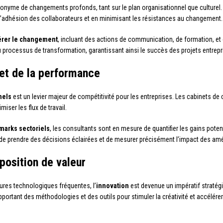
onyme de changements profonds, tant sur le plan organisationnel que culturel. 
l’adhésion des collaborateurs et en minimisant les résistances au changement.
érer le changement
, incluant des actions de communication, de formation, et
 processus de transformation, garantissant ainsi le succès des projets entrepr
 et de la performance
nels
est un levier majeur de compétitivité pour les entreprises. Les cabinets de c
iser les flux de travail.
arks sectoriels
, les consultants sont en mesure de quantifier les gains poten
de prendre des décisions éclairées et de mesurer précisément l’impact des amé
position de valeur
res technologiques fréquentes, l’
innovation
est devenue un impératif stratégi
pportant des méthodologies et des outils pour stimuler la créativité et accélé