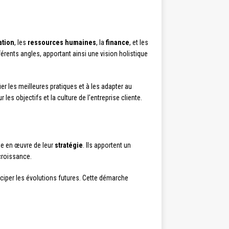
ation
, les
ressources humaines
, la
finance
, et les
érents angles, apportant ainsi une vision holistique
r les meilleures pratiques et à les adapter au
es objectifs et la culture de l’entreprise cliente.
se en œuvre de leur
stratégie
. Ils apportent un
croissance.
ticiper les évolutions futures. Cette démarche