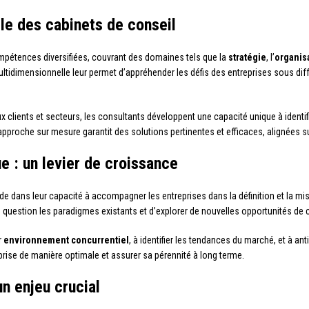
le des cabinets de conseil
mpétences diversifiées, couvrant des domaines tels que la
stratégie
, l’
organis
ultidimensionnelle leur permet d’appréhender les défis des entreprises sous diff
clients et secteurs, les consultants développent une capacité unique à identifie
proche sur mesure garantit des solutions pertinentes et efficaces, alignées sur l
 : un levier de croissance
de dans leur capacité à accompagner les entreprises dans la définition et la mi
n question les paradigmes existants et d’explorer de nouvelles opportunités de 
r
environnement concurrentiel
, à identifier les tendances du marché, et à an
eprise de manière optimale et assurer sa pérennité à long terme.
n enjeu crucial