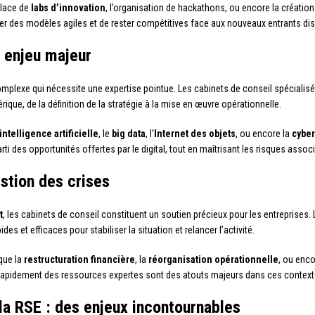
place de
labs d’innovation
, l’organisation de hackathons, ou encore la créatio
rer des modèles agiles et de rester compétitives face aux nouveaux entrants dis
n enjeu majeur
omplexe qui nécessite une expertise pointue. Les cabinets de conseil spécial
que, de la définition de la stratégie à la mise en œuvre opérationnelle.
intelligence artificielle
, le
big data
, l’
Internet des objets
, ou encore la
cyber
ti des opportunités offertes par le digital, tout en maîtrisant les risques assoc
stion des crises
t
, les cabinets de conseil constituent un soutien précieux pour les entreprises.
s et efficaces pour stabiliser la situation et relancer l’activité.
que la
restructuration financière
, la
réorganisation opérationnelle
, ou enco
 rapidement des ressources expertes sont des atouts majeurs dans ces context
la RSE : des enjeux incontournables