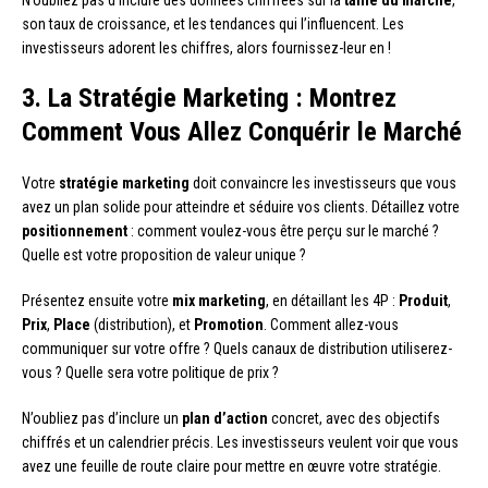
N’oubliez pas d’inclure des données chiffrées sur la
taille du marché
,
son taux de croissance, et les tendances qui l’influencent. Les
investisseurs adorent les chiffres, alors fournissez-leur en !
3. La Stratégie Marketing : Montrez
Comment Vous Allez Conquérir le Marché
Votre
stratégie marketing
doit convaincre les investisseurs que vous
avez un plan solide pour atteindre et séduire vos clients. Détaillez votre
positionnement
: comment voulez-vous être perçu sur le marché ?
Quelle est votre proposition de valeur unique ?
Présentez ensuite votre
mix marketing
, en détaillant les 4P :
Produit
,
Prix
,
Place
(distribution), et
Promotion
. Comment allez-vous
communiquer sur votre offre ? Quels canaux de distribution utiliserez-
vous ? Quelle sera votre politique de prix ?
N’oubliez pas d’inclure un
plan d’action
concret, avec des objectifs
chiffrés et un calendrier précis. Les investisseurs veulent voir que vous
avez une feuille de route claire pour mettre en œuvre votre stratégie.