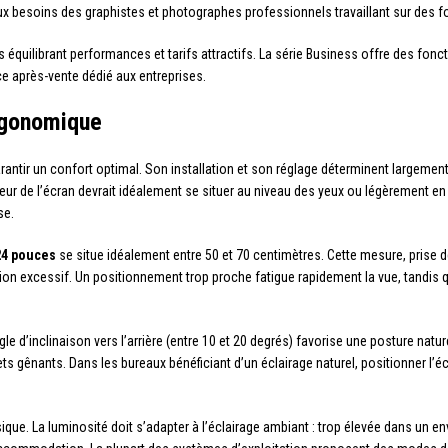
aux besoins des graphistes et photographes professionnels travaillant sur des
ilibrant performances et tarifs attractifs. La série Business offre des fonc
ce après-vente dédié aux entreprises.
ergonomique
garantir un confort optimal. Son installation et son réglage déterminent largement
eur de l’écran devrait idéalement se situer au niveau des yeux ou légèrement en
se.
 24 pouces
se situe idéalement entre 50 et 70 centimètres. Cette mesure, prise d
 excessif. Un positionnement trop proche fatigue rapidement la vue, tandis qu’
gle d’inclinaison vers l’arrière (entre 10 et 20 degrés) favorise une posture nature
flets gênants. Dans les bureaux bénéficiant d’un éclairage naturel, positionner l’
sique. La luminosité doit s’adapter à l’éclairage ambiant : trop élevée dans un e