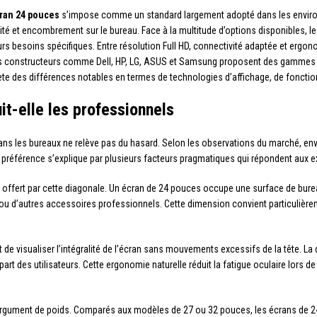
cran 24 pouces
s’impose comme un standard largement adopté dans les environ
ivité et encombrement sur le bureau. Face à la multitude d’options disponibles, 
urs besoins spécifiques. Entre résolution Full HD, connectivité adaptée et ergon
es constructeurs comme Dell, HP, LG, ASUS et Samsung proposent des gammes va
lète des différences notables en termes de technologies d’affichage, de fonctionn
it-elle les professionnels
ns les bureaux ne relève pas du hasard. Selon les observations du marché, envi
te préférence s’explique par plusieurs facteurs pragmatiques qui répondent aux 
offert par cette diagonale. Un écran de 24 pouces occupe une surface de bure
ou d’autres accessoires professionnels. Cette dimension convient particulièr
et de visualiser l’intégralité de l’écran sans mouvements excessifs de la tête. 
part des utilisateurs. Cette ergonomie naturelle réduit la fatigue oculaire lors d
rgument de poids. Comparés aux modèles de 27 ou 32 pouces, les écrans de 2