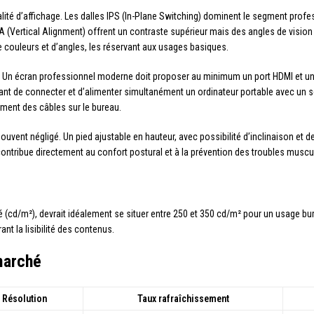
lité d’affichage. Les dalles IPS (In-Plane Switching) dominent le segment profes
VA (Vertical Alignment) offrent un contraste supérieur mais des angles de vision
 couleurs et d’angles, les réservant aux usages basiques.
e. Un écran professionnel moderne doit proposer au minimum un port HDMI et un
nt de connecter et d’alimenter simultanément un ordinateur portable avec un seu
ement des câbles sur le bureau.
vent négligé. Un pied ajustable en hauteur, avec possibilité d’inclinaison et de 
é contribue directement au confort postural et à la prévention des troubles muscu
é (cd/m²), devrait idéalement se situer entre 250 et 350 cd/m² pour un usage b
nt la lisibilité des contenus.
marché
Résolution
Taux rafraîchissement