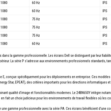
 1080
60 Hz
IPS
 1080
60 Hz
IPS
 1080
75 Hz
IPS
 1080
75 Hz
IPS
 1080
75 Hz
IPS
 1080
60 Hz
IPS
es dans la gamme professionnelle. Les écrans Dell se distinguent par leur fiabili
upérieur. La série P s’adresse aux environnements professionnels standards, tan
ie E, conçue spécifiquement pour les déploiements en entreprise. Ces modèles 
ergy Star, EPEAT), des critères importants pour les directions informatiques et 
inant qualité d’image et fonctionnalités modernes. Le 24BN650Y intègre notamm
en fait un choix judicieux pour les environnements de travail flexibles où les co
e une gamme professionnelle avec la série PA. Ces écrans bénéficient d’une c