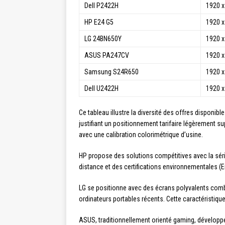
Dell P2422H
1920 x
HP E24 G5
1920 x
LG 24BN650Y
1920 x
ASUS PA247CV
1920 x
Samsung S24R650
1920 x
Dell U2422H
1920 x
Ce tableau illustre la diversité des offres disponibl
justifiant un positionnement tarifaire légèrement s
avec une calibration colorimétrique d’usine.
HP propose des solutions compétitives avec la sér
distance et des certifications environnementales (En
LG se positionne avec des écrans polyvalents comb
ordinateurs portables récents. Cette caractéristique 
ASUS, traditionnellement orienté gaming, développ