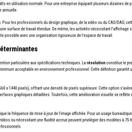
tts en utilisation normale. Pour une entreprise équipant plusieurs dizaines de p
e annuelle.
. Pour les professionnels du design graphique, de la vidéo ou du CAO/DAO, cett
une surface de travail étendue. De même, les activités nécessitant l’affichage 
ste possible avec une organisation rigoureuse de l’espace de travail.
déterminantes
ention particulière aux spécifications techniques. La
résolution
constitue le pr
 minimum acceptable en environnement professionnel. Cette définition garantit un
0 x 1440 pixels), offrant une densité de pixels supérieure. Cette option s’avèr
faces graphiques détaillées. Toutefois, cette amélioration visuelle se reflète d
dique la fréquence de mise à jour de l’image affichée. Pour un usage bureautique
vidéos ou nécessitant une fluidité accrue peuvent privilégier des modèles à 75 
ofessionnels.