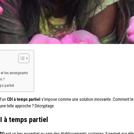
 et les enseignants
s ?
s partiel
d’un
CDI à temps partiel
s’impose comme une solution innovante. Comment les 
’une telle approche ? Décryptage.
 à temps partiel
DI)
est un lieu essentiel au sein des établissements scolaires. Il permet aux é