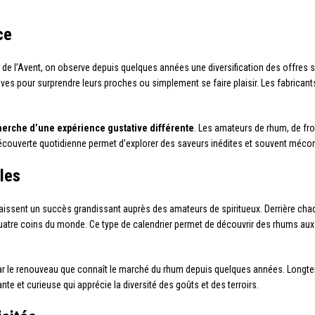
ce
rs de l’Avent, on observe depuis quelques années une diversification des offre
ives pour surprendre leurs proches ou simplement se faire plaisir. Les fabrica
herche d’une expérience gustative différente
. Les amateurs de rhum, de fr
découverte quotidienne permet d’explorer des saveurs inédites et souvent méco
les
aissent un succès grandissant auprès des amateurs de spiritueux. Derrière cha
tre coins du monde. Ce type de calendrier permet de découvrir des rhums aux a
e par le renouveau que connaît le marché du rhum depuis quelques années. Lo
te et curieuse qui apprécie la diversité des goûts et des terroirs.