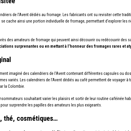
isitée
alendriers de l’Avent dédiés au fromage. Les fabricants ont su revisiter cette tr
 se cache ainsi une portion individuelle de fromage, permettant d’explorer les r
uprès des amateurs de fromage qui peuvent ainsi découvrir ou redécouvrir de
ciations surprenantes ou en mettant à l’honneur des fromages rares et a
ginal
lement imaginé des calendriers de l’Avent contenant différentes capsules ou d
ômes variés. Les calendriers de l’Avent dédiés au café permettent de voyager à 
par la Colombie.
nsommateurs souhaitant varier les plaisirs et sortir de leur routine caféinée hab
, pour surprendre les papilles des amateurs les plus exigeants.
re, thé, cosmétiques…