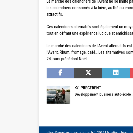
Le marché des calendriers de l’Avent ne se limite p
les calendriers consacrés à la bière, au thé ou en
attractifs.
Ces calendriers alternatifs sont également un moyen
tout en offrant une expérience ludique et enrichi
Le marché des calendriers de l’Avent alternatifs es
l’Avent. Rhum, fromage, café… Les alternatives son
24 jours précédant Noël.
PRÉCÉDENT
Développement business auto-école : 
https://www.business-progres.fr/ - 2026
|
Mentions légales