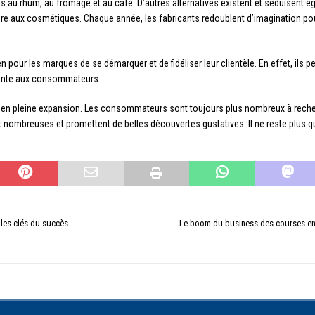
as au rhum, au fromage et au café. D’autres alternatives existent et séduisent 
core aux cosmétiques. Chaque année, les fabricants redoublent d’imagination pou
 pour les marques de se démarquer et de fidéliser leur clientèle. En effet, ils 
ssante aux consommateurs.
t en pleine expansion. Les consommateurs sont toujours plus nombreux à recherch
t nombreuses et promettent de belles découvertes gustatives. Il ne reste plus q
les clés du succès
Le boom du business des courses en 