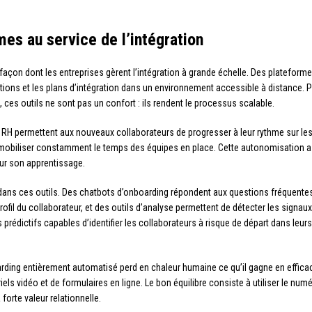
mes au service de l’intégration
façon dont les entreprises gèrent l’intégration à grande échelle. Des platef
ions et les plans d’intégration dans un environnement accessible à distance. P
 ces outils ne sont pas un confort : ils rendent le processus scalable.
 RH permettent aux nouveaux collaborateurs de progresser à leur rythme sur le
 mobiliser constamment le temps des équipes en place. Cette autonomisation a u
ur son apprentissage.
ans ces outils. Des chatbots d’onboarding répondent aux questions fréquent
fil du collaborateur, et des outils d’analyse permettent de détecter les sign
édictifs capables d’identifier les collaborateurs à risque de départ dans leurs
oarding entièrement automatisé perd en chaleur humaine ce qu’il gagne en effica
els vidéo et de formulaires en ligne. Le bon équilibre consiste à utiliser le numé
orte valeur relationnelle.