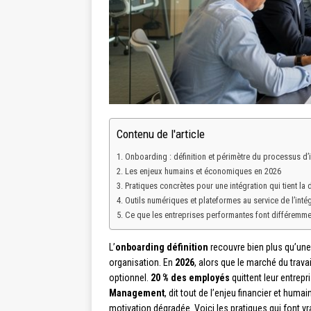
Contenu de l'article
Onboarding : définition et périmètre du processus d’i
Les enjeux humains et économiques en 2026
Pratiques concrètes pour une intégration qui tient la 
Outils numériques et plateformes au service de l’inté
Ce que les entreprises performantes font différemme
L’
onboarding définition
recouvre bien plus qu’une 
organisation. En
2026
, alors que le marché du trava
optionnel.
20 % des employés
quittent leur entrep
Management
, dit tout de l’enjeu financier et huma
motivation dégradée. Voici les pratiques qui font vr