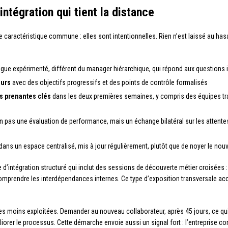
ntégration qui tient la distance
 caractéristique commune : elles sont intentionnelles. Rien n’est laissé au has
ègue expérimenté, différent du manager hiérarchique, qui répond aux questions 
ours
avec des objectifs progressifs et des points de contrôle formalisés
s prenantes clés
dans les deux premières semaines, y compris des équipes tra
n pas une évaluation de performance, mais un échange bilatéral sur les attente
dans un espace centralisé, mis à jour régulièrement, plutôt que de noyer le n
’intégration structuré qui inclut des sessions de découverte métier croisées 
mprendre les interdépendances internes. Ce type d’exposition transversale a
les moins exploitées. Demander au nouveau collaborateur, après 45 jours, ce qui 
orer le processus. Cette démarche envoie aussi un signal fort : l’entreprise 