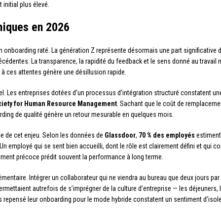
initial plus élevé.
miques en 2026
onboarding raté. La génération Z représente désormais une part significative de
cédentes. La transparence, la rapidité du feedback et le sens donné au travail
à ces attentes génère une désillusion rapide.
el. Les entreprises dotées d’un processus d’intégration structuré constatent un
ciety for Human Resource Management
. Sachant que le coût de remplacemen
rding de qualité génère un retour mesurable en quelques mois.
ce de cet enjeu. Selon les données de
Glassdoor
,
70 % des employés
estiment 
Un employé qui se sent bien accueilli, dont le rôle est clairement défini et qui co
ment précoce prédit souvent la performance à long terme.
émentaire. Intégrer un collaborateur qui ne viendra au bureau que deux jours p
permettaient autrefois de s’imprégner de la culture d’entreprise — les déjeuners
as repensé leur onboarding pour le mode hybride constatent un sentiment d’is