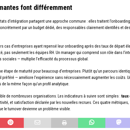
rmantes font différemment
ultats d’intégration partagent une approche commune : elles traitent l’onboard
oncrètement par un budget dédié, des responsables clairement identifiés et de
s cas d’entreprises ayant repensé leur onboarding après des taux de départ éle
té, pas seulement les équipes RH. Un manager qui comprend son rôle dans l’int
s sociales — multiplie l’efficacité du processus global.
e étape de maturité pour beaucoup d’entreprises. Plutôt qu’un parcours identiq
vail préféré — améliore l’expérience sans nécessairement augmenter les coûts. 
as de la même façon qu’un profil analytique.
faible de nombreuses organisations. Les indicateurs à suivre sont simples :
taux
tivité, et satisfaction déclarée par les nouvelles recrues. Ces quatre métriques, 
ue le turnover devienne un problème visible.