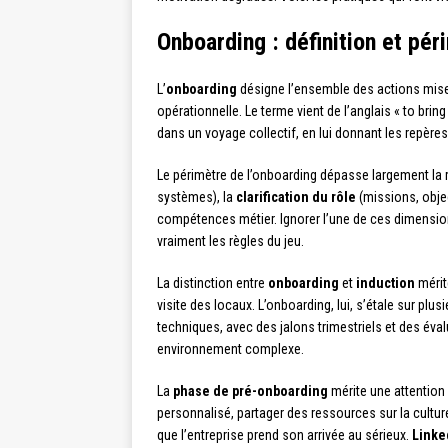
Onboarding : définition et pér
L’
onboarding
désigne l’ensemble des actions mises
opérationnelle. Le terme vient de l’anglais « to brin
dans un voyage collectif, en lui donnant les repère
Le périmètre de l’onboarding dépasse largement la r
systèmes), la
clarification du rôle
(missions, objec
compétences métier. Ignorer l’une de ces dimension
vraiment les règles du jeu.
La distinction entre
onboarding
et
induction
mérit
visite des locaux. L’onboarding, lui, s’étale sur plu
techniques, avec des jalons trimestriels et des éval
environnement complexe.
La
phase de pré-onboarding
mérite une attention 
personnalisé, partager des ressources sur la culture
que l’entreprise prend son arrivée au sérieux.
Linke