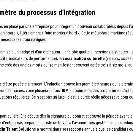
imètre du processus d’intégration
 en place par une entreprise pour intégrer un nouveau collaborateur, depuis l’a
g on board », littéralement « faire monter à bord ». Cette métaphore maritime résu
s nécessaires pour naviguer.
emise d’un badge et d’un ordinateur. Il englobe quatre dimensions distinctes : l
tifs, indicateurs de performance), la
socialisation culturelle
(valeurs, codes i
s crée des angles morts qui se manifestent souvent après trois à six mois, qua
e d’être posée clairement. L’induction couvre les premières heures ou le premier 
sieurs semaines, voire plusieurs mois.
IBM
a documenté des programmes d’intégrat
uations régulières. Ce n’est pas un luxe : c’est la durée réelle nécessaire pour 
particulière. Elle débute dès la signature du contrat et couvre la période avant
 d’entreprise, préparer le poste de travail à l’avance : ces gestes simples rédui
dIn Talent Solutions
a montré dans ses rapports annuels que les candidats qu