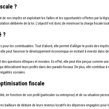
iscale ?
 de ses impôts en exploitant les failles et les opportunités offertes par la légis
olation délibérée de la loi. L’objectif est donc de minimiser la charge fiscale tou
é ?
 pour les contribuables. Tout d’abord, elle permet d’alléger le poids des impôts 
 elle peut favoriser le développement économique en incitant à investir dans des
 des questions éthiques et morales. En effet, elle peut être perçue comme une f
 délocalisent leurs profits dans des paradis fiscaux. De plus, elle contribue à réd
négalités sociales.
ptimisation fiscale
ité, en fonction de son profil (particulier ou entreprise) et de sa situation pers
ires bailleurs de déduire de leurs revenus locatifs les dépenses engagées pour la