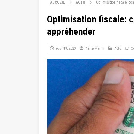
ACCUEIL
ACTU
Optimisation fiscale: co
Optimisation fiscale: 
appréhender
août 13, 2023
Pierre Martin
Actu
C