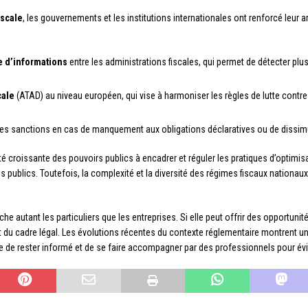
iscale
, les gouvernements et les institutions internationales ont renforcé leur a
 d’informations
entre les administrations fiscales, qui permet de détecter pl
cale
(ATAD) au niveau européen, qui vise à harmoniser les règles de lutte contre l
es sanctions en cas de manquement aux obligations déclaratives ou de dissimu
 croissante des pouvoirs publics à encadrer et réguler les pratiques d’optimisati
s publics. Toutefois, la complexité et la diversité des régimes fiscaux nationau
he autant les particuliers que les entreprises. Si elle peut offrir des opportunit
ct du cadre légal. Les évolutions récentes du contexte réglementaire montrent u
e de rester informé et de se faire accompagner par des professionnels pour évit