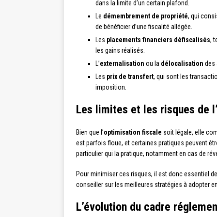
dans la limite d’un certain plafond.
Le
démembrement de propriété
, qui consi
de bénéficier d’une fiscalité allégée.
Les
placements financiers défiscalisés
, 
les gains réalisés.
L’
externalisation
ou la
délocalisation
des 
Les
prix de transfert
, qui sont les transacti
imposition.
Les limites et les risques de l
Bien que l’
optimisation fiscale
soit légale, elle co
est parfois floue, et certaines pratiques peuvent être
particulier qui la pratique, notamment en cas de r
Pour minimiser ces risques, il est donc essentiel d
conseiller sur les meilleures stratégies à adopter e
L’évolution du cadre réglement