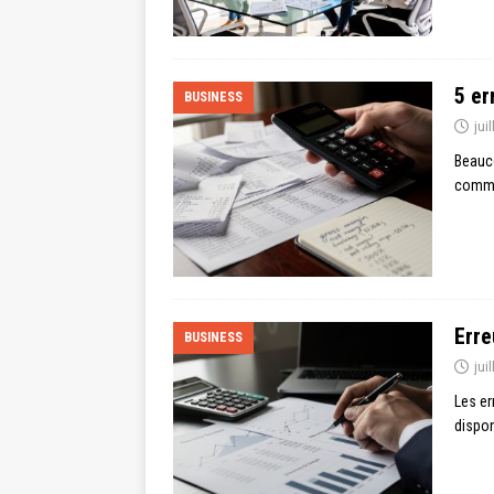
5 er
BUSINESS
jui
Beauco
commer
Erre
BUSINESS
jui
Les er
dispon