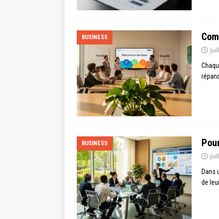
Comm
BUSINESS
jui
Chaque
répand
Pour
BUSINESS
jui
Dans u
de leu