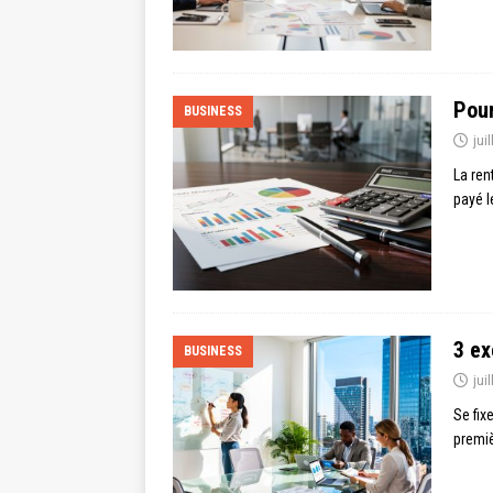
Pour
BUSINESS
jui
La ren
payé 
3 ex
BUSINESS
jui
Se fix
premiè