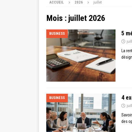
ACCUEIL
2026
juillet
Mois :
juillet 2026
5 mé
BUSINESS
jui
La ren
désign
4 ex
BUSINESS
jui
Savoir
des op