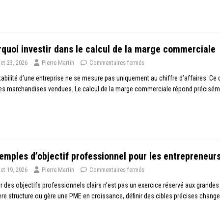
quoi investir dans le calcul de la marge commerciale
llet 23, 2026
Pierre Martin
Commentaires fermés
tabilité d’une entreprise ne se mesure pas uniquement au chiffre d’affaires. Ce q
les marchandises vendues. Le calcul de la marge commerciale répond précisé
emples d’objectif professionnel pour les entrepreneur
llet 19, 2026
Pierre Martin
Commentaires fermés
er des objectifs professionnels clairs n’est pas un exercice réservé aux grandes 
re structure ou gère une PME en croissance, définir des cibles précises chang