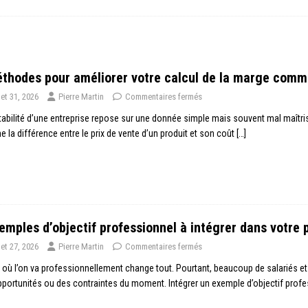
thodes pour améliorer votre calcul de la marge comm
llet 31, 2026
Pierre Martin
Commentaires fermés
tabilité d’une entreprise repose sur une donnée simple mais souvent mal maîtri
e la différence entre le prix de vente d’un produit et son coût
[…]
emples d’objectif professionnel à intégrer dans votre 
llet 27, 2026
Pierre Martin
Commentaires fermés
 où l’on va professionnellement change tout. Pourtant, beaucoup de salariés et
portunités ou des contraintes du moment. Intégrer un exemple d’objectif prof