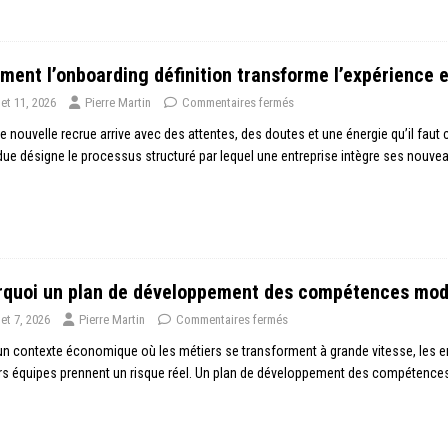
ent l’onboarding définition transforme l’expérience 
llet 11, 2026
Pierre Martin
Commentaires fermés
 nouvelle recrue arrive avec des attentes, des doutes et une énergie qu’il faut c
ue désigne le processus structuré par lequel une entreprise intègre ses nouvea
quoi un plan de développement des compétences modè
llet 7, 2026
Pierre Martin
Commentaires fermés
n contexte économique où les métiers se transforment à grande vitesse, les e
rs équipes prennent un risque réel. Un plan de développement des compétence