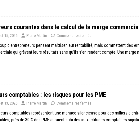
reurs courantes dans le calcul de la marge commercia
llet 15, 2026
Pierre Martin
Commentaires fermés
up d’entrepreneurs pensent maîtriser leur rentabilité, mais commettent des err
ciale qui grèvent leurs résultats sans qu’ils s’en rendent compte. Une marge 
urs comptables : les risques pour les PME
llet 13, 2026
Pierre Martin
Commentaires fermés
reurs comptables représentent une menace silencieuse pour des milliers d’ent
ibles, près de 30 % des PME auraient subi des inexactitudes comptables signif