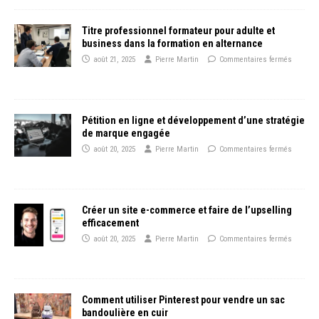
Titre professionnel formateur pour adulte et
business dans la formation en alternance
août 21, 2025
Pierre Martin
Commentaires fermés
Pétition en ligne et développement d’une stratégie
de marque engagée
août 20, 2025
Pierre Martin
Commentaires fermés
Créer un site e-commerce et faire de l’upselling
efficacement
août 20, 2025
Pierre Martin
Commentaires fermés
Comment utiliser Pinterest pour vendre un sac
bandoulière en cuir